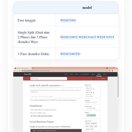
model
Fase tunggal
WEM3080
Single-Split (Dual atau
2 Phase) dan 3 Phase
WEM3080T
,
WEM3046T
,
WEM3050T
(koneksi Wye)
3 Fase (koneksi Delta)
WEM3080TD