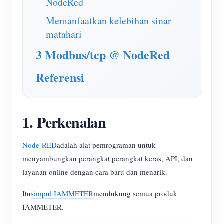
NodeRed
Simulator IAMMETER
Memanfaatkan kelebihan sinar
Pengukur Virtual
matahari
Sistem Peramalan dan Simulasi Energi
3 Modbus/tcp @ NodeRed
Aplikasi
Referensi
Monitor Energi Sistem PV Surya
Toko
Monitor Penggunaan Listrik
Sumber daya
1. Perkenalan
Sistem Kontrol Pemanas PV
Mulai Cepat Produk
Masyarakat
Otomasi Rumah
Dokumen
Pengembang
Node-RED
adalah alat pemrograman untuk
menyambungkan perangkat perangkat keras, API, dan
Pemantauan Energi Pabrik
Video Tutorial
Mengeksplorasi
Kontak
layanan online dengan cara baru dan menarik.
FAQ
Program Hadiah
Tentang kami
Itu
simpul IAMMETER
mendukung semua produk
Berita
IAMMETER.
Blog