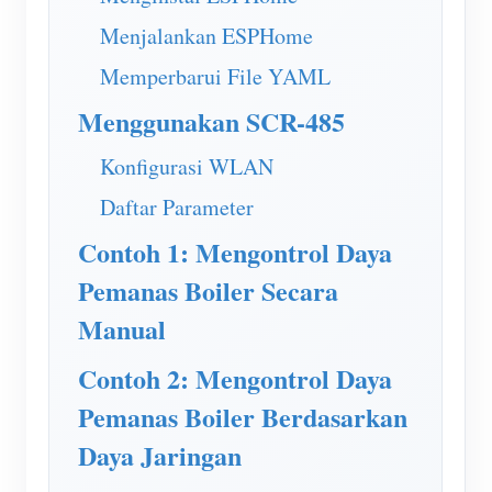
Simulator IAMMETER
Menjalankan ESPHome
Pengukur Virtual
Memperbarui File YAML
Sistem Peramalan dan Simulasi Energi
Menggunakan SCR-485
Aplikasi
Konfigurasi WLAN
Monitor Energi Sistem PV Surya
Toko
Daftar Parameter
Monitor Penggunaan Listrik
Sumber daya
Contoh 1: Mengontrol Daya
Sistem Kontrol Pemanas PV
Mulai Cepat Produk
Masyarakat
Pemanas Boiler Secara
Otomasi Rumah
Dokumen
Pengembang
Manual
Pemantauan Energi Pabrik
Video Tutorial
Mengeksplorasi
Kontak
Contoh 2: Mengontrol Daya
FAQ
Program Hadiah
Pemanas Boiler Berdasarkan
Tentang kami
Berita
Daya Jaringan
Blog