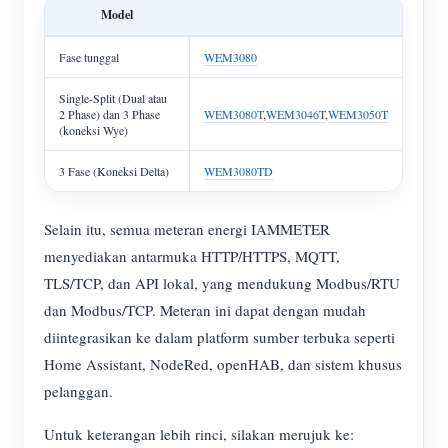
Model
Fase tunggal
WEM3080
Single-Split (Dual atau
2 Phase) dan 3 Phase
WEM3080T
,
WEM3046T
,
WEM3050T
(koneksi Wye)
3 Fase (Koneksi Delta)
WEM3080TD
Selain itu, semua meteran energi IAMMETER
menyediakan antarmuka HTTP/HTTPS, MQTT,
TLS/TCP, dan API lokal, yang mendukung Modbus/RTU
dan Modbus/TCP. Meteran ini dapat dengan mudah
diintegrasikan ke dalam platform sumber terbuka seperti
Home Assistant, NodeRed, openHAB, dan sistem khusus
pelanggan.
Untuk keterangan lebih rinci, silakan merujuk ke: