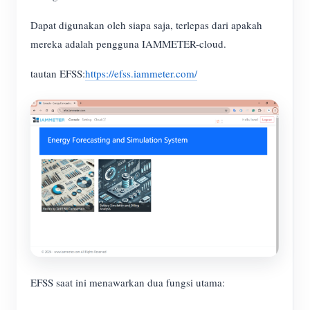
Simulator IAMMETER
Dapat digunakan oleh siapa saja, terlepas dari apakah
Pengukur Virtual
mereka adalah pengguna IAMMETER-cloud.
Sistem Peramalan dan Simulasi Energi
tautan EFSS:
https://efss.iammeter.com/
Aplikasi
Monitor Energi Sistem PV Surya
Toko
Monitor Penggunaan Listrik
Sumber daya
Sistem Kontrol Pemanas PV
Mulai Cepat Produk
Masyarakat
Otomasi Rumah
Dokumen
Pengembang
Pemantauan Energi Pabrik
Video Tutorial
Mengeksplorasi
Kontak
FAQ
Program Hadiah
Tentang kami
Berita
EFSS saat ini menawarkan dua fungsi utama:
Blog