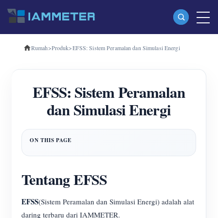
Rumah
>
Produk
>
EFSS: Sistem Peramalan dan Simulasi Energi
Produk
Pengukur Energi Wi-Fi Fase Tunggal (WEM3080)
EFSS: Sistem Peramalan
Pengukur Energi Wi-Fi Tiga Fase (WEM3080T)
dan Simulasi Energi
Pengukur Energi Wi-Fi Tiga Fase (WEM3046T)
Pengukur Energi Wi-Fi Tiga Fase (WEM3050T)
Pengontrol Daya WiFi
IAMMETER Awan Pro
Tentang EFSS
Layanan hosting mandiri
EFSS
(Sistem Peramalan dan Simulasi Energi) adalah alat
Pengisi Daya EV
daring terbaru dari IAMMETER.