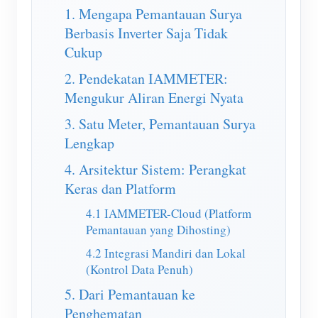
Simulator IAMMETER
1. Mengapa Pemantauan Surya
Berbasis Inverter Saja Tidak
Meteran maya
Cukup
Sistem Peramalan dan Simulasi Energi
2. Pendekatan IAMMETER:
Aplikasi
Mengukur Aliran Energi Nyata
Monitor Energi Sistem PV Surya
Toko
3. Satu Meter, Pemantauan Surya
Lengkap
Monitor penggunaan listrik
Sumber daya
4. Arsitektur Sistem: Perangkat
Sistem kontrol pemanas PV
Mulai Cepat Produk
Masyarakat
Keras dan Platform
Otomasi Rumah
Dokumen
Program Kontributor
Pengembang
4.1 IAMMETER-Cloud (Platform
Pemantauan Energi Pabrik
Pemantauan yang Dihosting)
Video Tutorial
Kontribusi Konten
Mengeksplorasi
Kontak
4.2 Integrasi Mandiri dan Lokal
FAQ
Kontribusi Teknis
Program Hadiah
(Kontrol Data Penuh)
Tentang kami
Berita
Poin Hadiah
5. Dari Pemantauan ke
Penghematan
Blog
forum