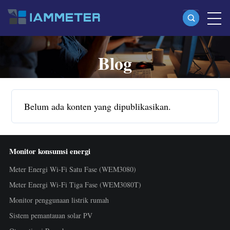
Blog
Produk
Meter Energi Wi-Fi Satu Fase (WEM3080)
Meter Energi Wi-Fi Split Phase (WEM2067)
Belum ada konten yang dipublikasikan.
Meter Energi Wi-Fi Tiga Fase (WEM3080T)
Meter Energi Wi-Fi Tiga Fase (WEM3046T)
Monitor konsumsi energi
Meter Energi Wi-Fi Tiga Fase (WEM3050T)
Meter Energi Wi-Fi Satu Fase (WEM3080)
Kontroler Daya WiFi
Meter Energi Wi-Fi Tiga Fase (WEM3080T)
IAMMETER Cloud Pro
Monitor penggunaan listrik rumah
Layanan Self-hosting
Sistem pemantauan solar PV