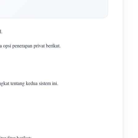
d.
si penerapan privat berikut.
ngkat tentang kedua sistem ini.
-fitur berikut: