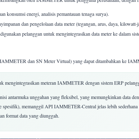
uan konsumsi energi, analisis pemantauan tenaga surya).
impanan dan pengelolaan data meter (tegangan, arus, daya, kilowatt-j
digunakan pelanggan untuk mengintegrasikan data meter ke dalam si
AMMETER dan SN Meter Virtual) yang dapat ditambahkan ke IAM
ntuk mengintegrasikan meteran IAMMETER dengan sistem ERP pelang
si antarmuka unggahan yang fleksibel, yang memungkinkan data den
metode spesifik), memanggil API IAMMETER-Central jelas lebih sederha
dan format data yang diunggah.