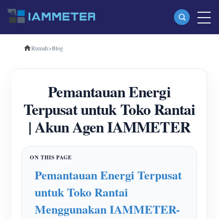
Rumah
>
Blog
Produk
Pengukur Energi Wi-Fi Fase Tunggal (WEM3080)
Pemantauan Energi
Pengukur Energi Wi-Fi Tiga Fase (WEM3080T)
Terpusat untuk Toko Rantai
Pengukur Energi Wi-Fi Tiga Fase (WEM3046T)
| Akun Agen IAMMETER
Pengukur Energi Wi-Fi Tiga Fase (WEM3050T)
Pengontrol Daya WiFi
IAMMETER Awan Pro
Pemantauan Energi Terpusat
Layanan hosting mandiri
untuk Toko Rantai
Pengisi Daya EV
Menggunakan IAMMETER-