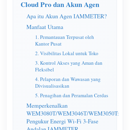
Cloud Pro dan Akun Agen
Simulator IAMMETER
Pengukur Virtual
Apa itu Akun Agen IAMMETER?
Sistem Peramalan dan Simulasi Energi
Manfaat Utama
Aplikasi
1. Pemantauan Terpusat oleh
Kantor Pusat
Monitor Energi Sistem PV Surya
Toko
2. Visibilitas Lokal untuk Toko
Monitor Penggunaan Listrik
Sumber daya
3. Kontrol Akses yang Aman dan
Fleksibel
Sistem Kontrol Pemanas PV
Mulai Cepat Produk
Masyarakat
4. Pelaporan dan Wawasan yang
Otomasi Rumah
Dokumen
Pengembang
Divisualisasikan
Pemantauan Energi Pabrik
Video Tutorial
5. Penagihan dan Peramalan Cerdas
Mengeksplorasi
Kontak
Memperkenalkan
FAQ
Program Hadiah
Tentang kami
WEM3080T/WEM3046T/WEM3050T:
Berita
Pengukur Energi Wi-Fi 3-Fase
Blog
Andalan IAMMETER