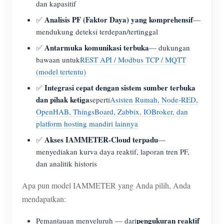
dan kapasitif
Analisis PF (Faktor Daya) yang komprehensif
✅
—
mendukung deteksi terdepan/tertinggal
Antarmuka komunikasi terbuka
✅
— dukungan
bawaan untuk
REST API / Modbus TCP / MQTT
(model tertentu)
Integrasi cepat dengan sistem sumber terbuka
✅
dan pihak ketiga
seperti
Asisten Rumah, Node-RED,
OpenHAB, ThingsBoard, Zabbix, IOBroker, dan
platform hosting mandiri lainnya
Akses IAMMETER-Cloud terpadu
✅
—
menyediakan kurva daya reaktif, laporan tren PF,
dan analitik historis
Apa pun model IAMMETER yang Anda pilih, Anda
mendapatkan:
pengukuran reaktif
Pemantauan menyeluruh — dari