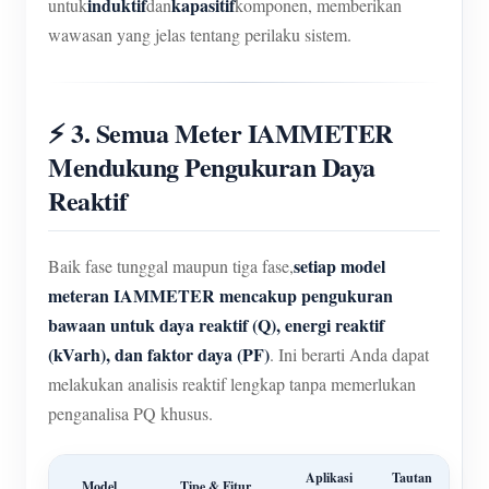
induktif
kapasitif
untuk
dan
komponen, memberikan
wawasan yang jelas tentang perilaku sistem.
⚡ 3. Semua Meter IAMMETER
Mendukung Pengukuran Daya
Reaktif
setiap model
Baik fase tunggal maupun tiga fase,
meteran IAMMETER mencakup pengukuran
bawaan untuk daya reaktif (Q), energi reaktif
(kVarh), dan faktor daya (PF)
. Ini berarti Anda dapat
melakukan analisis reaktif lengkap tanpa memerlukan
penganalisa PQ khusus.
Aplikasi
Tautan
Model
Tipe & Fitur