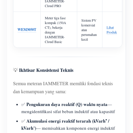
IAMMETER-
Cloud PRO
Meter tiga fase
Sistem PV
kompak (150A
komersial
CT), bekerja
Lihat
WEM3050T
atau
dengan
Produk
perumahan
IAMMETER-
kecil
Cloud Basic
Ikhtisar Konsistensi Teknis
💡
Semua meteran IAMMETER memiliki fondasi teknis
dan kemampuan yang sama:
Pengukuran daya reaktif (Q) waktu nyata
✅
—
mengidentifikasi sifat beban induktif atau kapasitif
Akumulasi energi reaktif terarah (kVarh⁺ /
✅
kVarh⁻)
— memisahkan komponen energi induktif