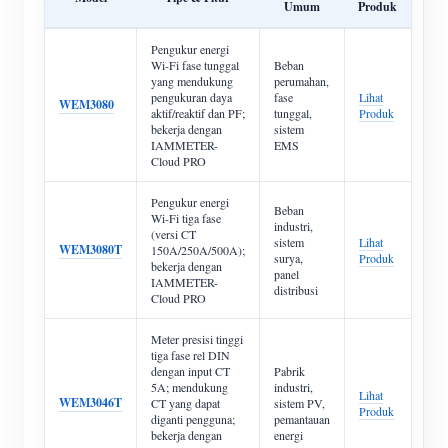
Umum
Produk
Pengukur energi
Wi-Fi fase tunggal
Beban
yang mendukung
perumahan,
pengukuran daya
fase
Lihat
WEM3080
aktif/reaktif dan PF;
tunggal,
Produk
bekerja dengan
sistem
IAMMETER-
EMS
Cloud PRO
Pengukur energi
Beban
Wi-Fi tiga fase
industri,
(versi CT
sistem
Lihat
WEM3080T
150A/250A/500A);
surya,
Produk
bekerja dengan
panel
IAMMETER-
distribusi
Cloud PRO
Meter presisi tinggi
tiga fase rel DIN
dengan input CT
Pabrik
5A; mendukung
industri,
Lihat
WEM3046T
CT yang dapat
sistem PV,
Produk
diganti pengguna;
pemantauan
bekerja dengan
energi