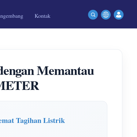
engembang
Kontak
 dengan Memantau
MMETER
at Tagihan Listrik