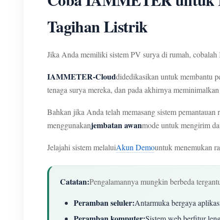
Tagihan Listrik
Jika Anda memiliki sistem PV surya di rumah, cobala
IAMMETER-Cloud
didedikasikan untuk membantu pe
tenaga surya mereka, dan pada akhirnya meminimalkan t
Bahkan jika Anda telah memasang sistem pemantauan r
jembatan awan
menggunakan
mode untuk mengirim da
Jelajahi sistem melalui
Akun Demo
untuk menemukan ra
Catatan:
Pengalamannya mungkin berbeda tergant
Peramban seluler:
Antarmuka bergaya aplikas
Peramban komputer:
Sistem web berfitur le