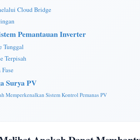
lalui Cloud Bridge
ringan
stem Pemantauan Inverter
se Tunggal
se Terpisah
a Fase
ga Surya PV
dah Memperkenalkan Sistem Kontrol Pemanas PV
elihat Apakah Dapat Membant