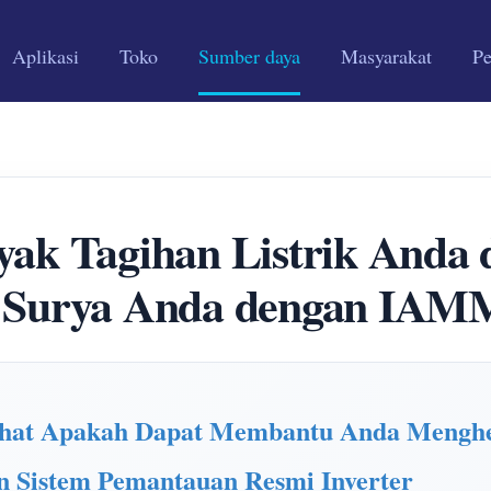
Aplikasi
Toko
Sumber daya
Masyarakat
P
yak Tagihan Listrik Anda
 Surya Anda dengan IA
t Apakah Dapat Membantu Anda Menghem
 Sistem Pemantauan Resmi Inverter