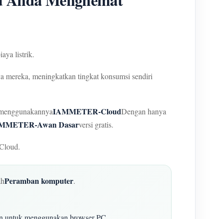
ya listrik.
 mereka, meningkatkan tingkat konsumsi sendiri
IAMMETER-Cloud
t menggunakannya
Dengan hanya
MMETER-Awan Dasar
versi gratis.
Cloud.
Peramban komputer
ah
.
nkan untuk menggunakan browser PC.