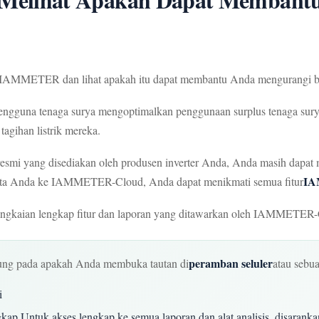
h IAMMETER dan lihat apakah itu dapat membantu Anda mengurangi bia
ngguna tenaga surya mengoptimalkan penggunaan surplus tenaga surya
agihan listrik mereka.
esmi yang disediakan oleh produsen inverter Anda, Anda masih dapa
IA
ta Anda ke IAMMETER-Cloud, Anda dapat menikmati semua fitur
ngkaian lengkap fitur dan laporan yang ditawarkan oleh IAMMETER-
peramban seluler
ung pada apakah Anda membuka tautan di
atau sebu
i
ngkap Untuk akses lengkap ke semua laporan dan alat analisis, disara