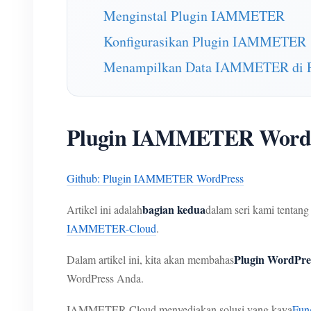
Menginstal Plugin IAMMETER
Konfigurasikan Plugin IAMMETER
Menampilkan Data IAMMETER di P
Plugin IAMMETER Word
Github: Plugin IAMMETER WordPress
bagian kedua
Artikel ini adalah
dalam seri kami tenta
IAMMETER-Cloud
.
Plugin WordP
Dalam artikel ini, kita akan membahas
WordPress Anda.
IAMMETER-Cloud menyediakan solusi yang kaya
Fun