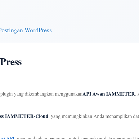
ostingan WordPress
Press
API Awan IAMMETER
ng plugin yang dikembangkan menggunakan
.
ress IAMMETER-Cloud
, yang memungkinkan Anda menampilkan data 
gsi API
, memungkinkan pengguna untuk mengakses data energi real-