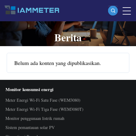
Berita
Produk
Meter Energi Wi-Fi Satu Fase (WEM3080)
Meter Energi Wi-Fi Split Phase (WEM2067)
Belum ada konten yang dipublikasikan.
Meter Energi Wi-Fi Tiga Fase (WEM3080T)
Meter Energi Wi-Fi Tiga Fase (WEM3046T)
Monitor konsumsi energi
Meter Energi Wi-Fi Tiga Fase (WEM3050T)
Meter Energi Wi-Fi Satu Fase (WEM3080)
Kontroler Daya WiFi
Meter Energi Wi-Fi Tiga Fase (WEM3080T)
IAMMETER Cloud Pro
Monitor penggunaan listrik rumah
Layanan Self-hosting
Sistem pemantauan solar PV