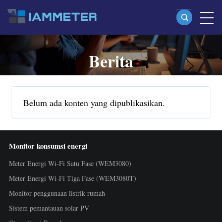
Berita
Produk
Meter Energi Wi-Fi Satu Fase (WEM3080)
Meter Energi Wi-Fi Split Phase (WEM2067)
Belum ada konten yang dipublikasikan.
Meter Energi Wi-Fi Tiga Fase (WEM3080T)
Meter Energi Wi-Fi Tiga Fase (WEM3046T)
Monitor konsumsi energi
Meter Energi Wi-Fi Tiga Fase (WEM3050T)
Meter Energi Wi-Fi Satu Fase (WEM3080)
Kontroler Daya WiFi
Meter Energi Wi-Fi Tiga Fase (WEM3080T)
IAMMETER Cloud Pro
Monitor penggunaan listrik rumah
Layanan Self-hosting
Sistem pemantauan solar PV