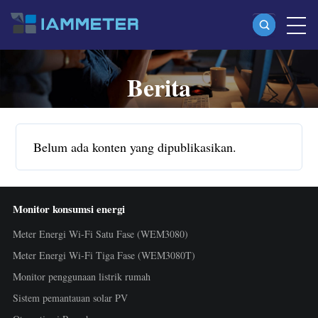
Berita
Produk
Meter Energi Wi-Fi Satu Fase (WEM3080)
Meter Energi Wi-Fi Split Phase (WEM2067)
Belum ada konten yang dipublikasikan.
Meter Energi Wi-Fi Tiga Fase (WEM3080T)
Meter Energi Wi-Fi Tiga Fase (WEM3046T)
Monitor konsumsi energi
Meter Energi Wi-Fi Tiga Fase (WEM3050T)
Meter Energi Wi-Fi Satu Fase (WEM3080)
Kontroler Daya WiFi
Meter Energi Wi-Fi Tiga Fase (WEM3080T)
IAMMETER Cloud Pro
Monitor penggunaan listrik rumah
Layanan Self-hosting
Sistem pemantauan solar PV