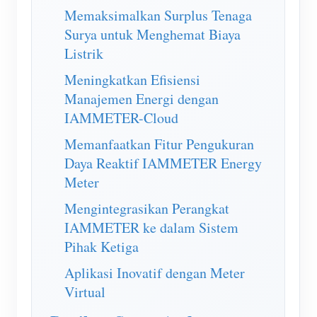
Simulator IAMMETER
Memaksimalkan Surplus Tenaga
Surya untuk Menghemat Biaya
Pengukur Virtual
Listrik
Sistem Peramalan dan Simulasi Energi
Meningkatkan Efisiensi
Aplikasi
Manajemen Energi dengan
IAMMETER-Cloud
Monitor Energi Sistem PV Surya
Toko
Memanfaatkan Fitur Pengukuran
Monitor Penggunaan Listrik
Sumber daya
Daya Reaktif IAMMETER Energy
Sistem Kontrol Pemanas PV
Mulai Cepat Produk
Masyarakat
Meter
Otomasi Rumah
Dokumen
Pengembang
Mengintegrasikan Perangkat
IAMMETER ke dalam Sistem
Pemantauan Energi Pabrik
Video Tutorial
Mengeksplorasi
Kontak
Pihak Ketiga
FAQ
Program Hadiah
Tentang kami
Aplikasi Inovatif dengan Meter
Berita
Virtual
Blog