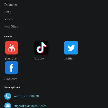
Dokumen
FAQ
Video
Peta Situs
On line
YouTube
TikTok
Twitter
Facebook
Hubungi kami
+86 13911890238
support@devicebit.com