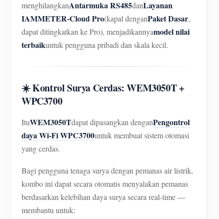
Antarmuka RS485
Layanan
menghilangkan
dan
IAMMETER-Cloud Pro
Paket Dasar
(kapal dengan
,
model nilai
dapat ditingkatkan ke Pro), menjadikannya
terbaik
untuk pengguna pribadi dan skala kecil.
☀️ Kontrol Surya Cerdas: WEM3050T +
WPC3700
WEM3050T
Pengontrol
Itu
dapat dipasangkan dengan
daya Wi-Fi WPC3700
untuk membuat sistem otomasi
yang cerdas.
Bagi pengguna tenaga surya dengan pemanas air listrik,
kombo ini dapat secara otomatis menyalakan pemanas
berdasarkan kelebihan daya surya secara real-time —
membantu untuk: