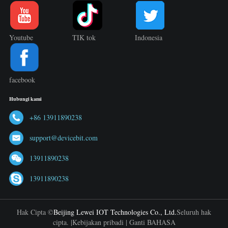
Youtube
TIK tok
Indonesia
facebook
Hubungi kami
+86 13911890238
support@devicebit.com
13911890238
13911890238
Hak Cipta ©
Beijing Lewei IOT Technologies Co., Ltd.
Seluruh hak
cipta. |
Kebijakan pribadi
|
Ganti BAHASA