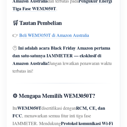
Amazon Australia
Pengukur Energi
dan terbatas pada
Simulator IAMMETER
Tiga Fase WEM3050T
.
Meteran maya
🛒 Tautan Pembelian
Sistem Peramalan dan Simulasi Energi
👉
Beli WEM3050T di Amazon Australia
Aplikasi
Monitor Energi Sistem PV Surya
Ini adalah acara Black Friday Amazon pertama
🕐
Toko
dan satu-satunya IAMMETER — eksklusif di
Monitor penggunaan listrik
Sumber daya
Amazon Australia!
Jangan lewatkan penawaran waktu
Sistem kontrol pemanas PV
terbatas ini!
Mulai Cepat Produk
Masyarakat
Otomasi Rumah
Dokumen
Pengembang
Pemantauan Energi Pabrik
Video Tutorial
Mengeksplorasi
⚙️ Mengapa Memilih WEM3050T?
Kontak
FAQ
Program Hadiah
Tentang kami
WEM3050T
RCM, CE, dan
Itu
disertifikasi dengan
Berita
FCC
, menawarkan semua fitur inti tiga fase
Protokol komunikasi Wi-Fi
IAMMETER. Mendukung
Blog