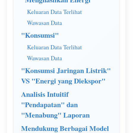
Simulator IAMMETER
Keluaran Data Terlihat
Pengukur Virtual
Wawasan Data
Sistem Peramalan dan Simulasi Energi
"Konsumsi"
Aplikasi
Keluaran Data Terlihat
Monitor Energi Sistem PV Surya
Toko
Wawasan Data
Monitor Penggunaan Listrik
Sumber daya
"Konsumsi Jaringan Listrik"
Sistem Kontrol Pemanas PV
Mulai Cepat Produk
Masyarakat
VS "Energi yang Diekspor"
Otomasi Rumah
Dokumen
Pengembang
Analisis Intuitif
Pemantauan Energi Pabrik
Video Tutorial
Mengeksplorasi
Kontak
"Pendapatan" dan
FAQ
Program Hadiah
Tentang kami
"Menabung" Laporan
Berita
Mendukung Berbagai Model
Blog