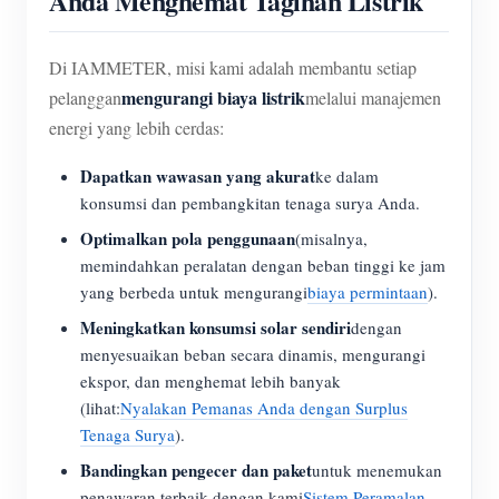
Anda Menghemat Tagihan Listrik
Di IAMMETER, misi kami adalah membantu setiap
mengurangi biaya listrik
pelanggan
melalui manajemen
energi yang lebih cerdas:
Dapatkan wawasan yang akurat
ke dalam
konsumsi dan pembangkitan tenaga surya Anda.
Optimalkan pola penggunaan
(misalnya,
memindahkan peralatan dengan beban tinggi ke jam
yang berbeda untuk mengurangi
biaya permintaan
).
Meningkatkan konsumsi solar sendiri
dengan
menyesuaikan beban secara dinamis, mengurangi
ekspor, dan menghemat lebih banyak
(lihat:
Nyalakan Pemanas Anda dengan Surplus
Tenaga Surya
).
Bandingkan pengecer dan paket
untuk menemukan
penawaran terbaik dengan kami
Sistem Peramalan