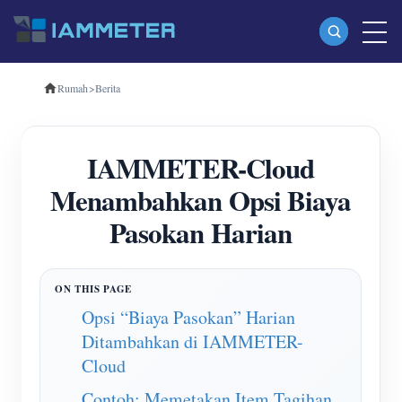
Rumah
>
Berita
Produk
Pengukur Energi Wi-Fi Fase Tunggal (WEM3080)
IAMMETER-Cloud
Pengukur Energi Wi-Fi Tiga Fase (WEM3080T)
Menambahkan Opsi Biaya
Pengukur Energi Wi-Fi Tiga Fase (WEM3046T)
Pasokan Harian
Pengukur Energi Wi-Fi Tiga Fase (WEM3050T)
Pengontrol Daya WiFi
IAMMETER Awan Pro
Opsi “Biaya Pasokan” Harian
Ditambahkan di IAMMETER-
Layanan hosting mandiri
Cloud
Pengisi Daya EV
Contoh: Memetakan Item Tagihan