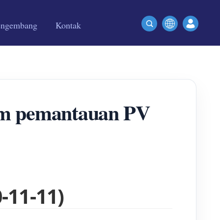
engembang
Kontak
em pemantauan PV
-11-11)