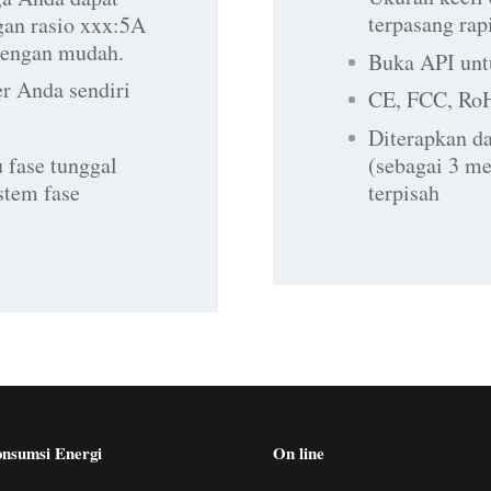
terpasang rap
an rasio xxx:5A
 dengan mudah.
Buka API untu
er Anda sendiri
CE, FCC, RoH
Diterapkan da
(sebagai 3 me
u fase tunggal
terpisah
istem fase
nsumsi Energi
On line