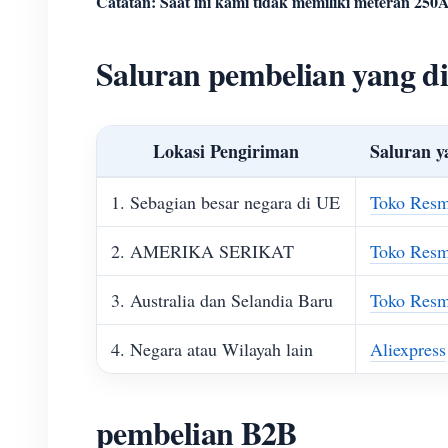
Catatan: Saat ini kami tidak memiliki meteran 25
Saluran pembelian yang d
Lokasi Pengiriman
Saluran y
1. Sebagian besar negara di UE
Toko Re
2. AMERIKA SERIKAT
Toko Re
3. Australia dan Selandia Baru
Toko Re
4. Negara atau Wilayah lain
Aliexpress
pembelian B2B