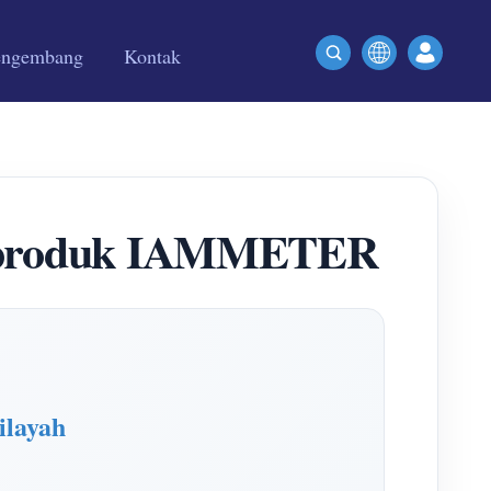
engembang
Kontak
k produk IAMMETER
ilayah