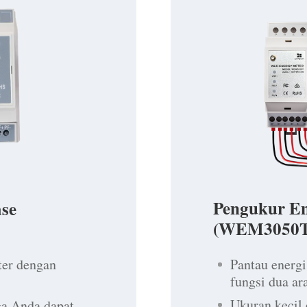
Pengukur En
ase
(WEM3050T
Pantau energi
ter dengan
fungsi dua ar
Ukuran kecil
a Anda dapat