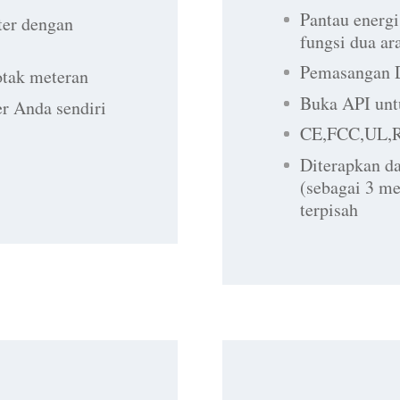
Pantau energi
ter dengan
fungsi dua ar
Pemasangan D
otak meteran
Buka API untu
er Anda sendiri
CE,FCC,UL,R
Diterapkan da
(sebagai 3 me
terpisah