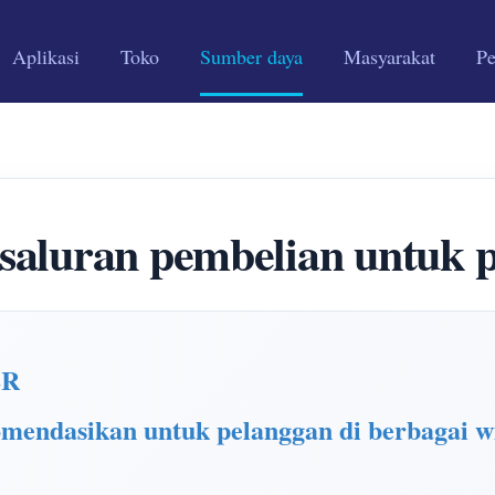
Aplikasi
Toko
Sumber daya
Masyarakat
P
saluran pembelian untu
ER
omendasikan untuk pelanggan di berbagai w