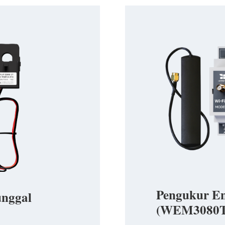
Pengukur En
unggal
(WEM3080T