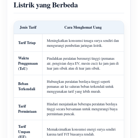
Listrik yang Berbeda
Jenis Tarif
Cara Menghemat Uang
Meningkatkan konsumsi tenaga surya sendiri dan
Tarif Tetap
mengurangi pembelian jaringan listrik.
Waktu
Pindahkan peralatan berenergi tinggi (pemanas
Penggunaan
air, pengisian daya EV, mesin cuci) ke jam-jam di
luar jam sibuk atau di luar jam sibuk.
(ToU)
Hubungkan peralatan berdaya tinggi seperti
Beban
pemanas air ke saluran beban terkendali untuk
Terkendali
menggunakan tarif yang lebih murah.
Hindari menjalankan beberapa peralatan berdaya
Tarif
tinggi secara bersamaan untuk mengurangi biaya
Permintaan
permintaan puncak.
Tarif
Memaksimalkan konsumsi energi surya sendiri
Umpan
karena tarif FiT biasanya rendah.
(FiT)