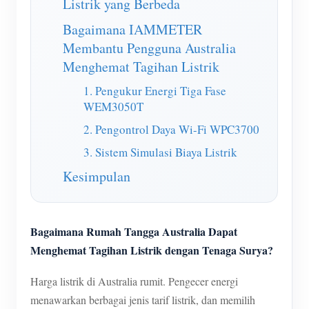
Listrik yang Berbeda
Simulator IAMMETER
Bagaimana IAMMETER
Meteran maya
Membantu Pengguna Australia
Sistem Peramalan dan Simulasi Energi
Menghemat Tagihan Listrik
Aplikasi
1. Pengukur Energi Tiga Fase
WEM3050T
Monitor Energi Sistem PV Surya
Toko
2. Pengontrol Daya Wi-Fi WPC3700
Monitor penggunaan listrik
Sumber daya
3. Sistem Simulasi Biaya Listrik
Sistem kontrol pemanas PV
Mulai Cepat Produk
Masyarakat
Kesimpulan
Otomasi Rumah
Dokumen
Pengembang
Pemantauan Energi Pabrik
Video Tutorial
Mengeksplorasi
Bagaimana Rumah Tangga Australia Dapat
Kontak
Menghemat Tagihan Listrik dengan Tenaga Surya?
FAQ
Program Hadiah
Tentang kami
Berita
Harga listrik di Australia rumit. Pengecer energi
menawarkan berbagai jenis tarif listrik, dan memilih
Blog