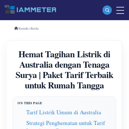
Rumah
>
Berita
Produk
Pengukur Energi Wi-Fi Fase Tunggal (WEM3080)
Hemat Tagihan Listrik di
Pengukur Energi Wi-Fi Tiga Fase (WEM3080T)
Australia dengan Tenaga
Pengukur Energi Wi-Fi Tiga Fase (WEM3046T)
Surya | Paket Tarif Terbaik
Pengukur Energi Wi-Fi Tiga Fase (WEM3050T)
untuk Rumah Tangga
Pengontrol Daya WiFi
IAMMETER Awan Pro
Layanan hosting mandiri
Tarif Listrik Umum di Australia
Pengisi Daya EV
Strategi Penghematan untuk Tarif