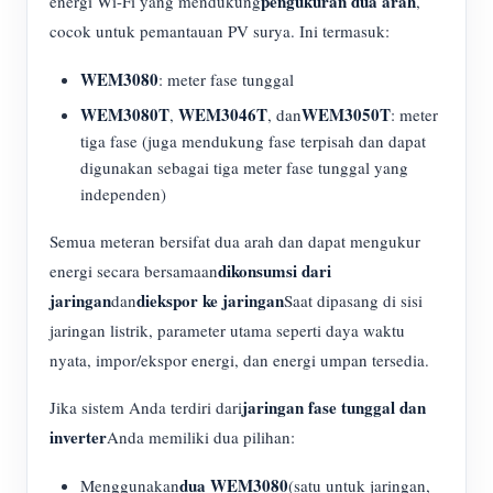
pengukuran dua arah
energi Wi-Fi yang mendukung
,
cocok untuk pemantauan PV surya. Ini termasuk:
WEM3080
: meter fase tunggal
WEM3080T
WEM3046T
WEM3050T
,
, dan
: meter
tiga fase (juga mendukung fase terpisah dan dapat
digunakan sebagai tiga meter fase tunggal yang
independen)
Semua meteran bersifat dua arah dan dapat mengukur
dikonsumsi dari
energi secara bersamaan
jaringan
diekspor ke jaringan
dan
Saat dipasang di sisi
jaringan listrik, parameter utama seperti daya waktu
nyata, impor/ekspor energi, dan energi umpan tersedia.
jaringan fase tunggal dan
Jika sistem Anda terdiri dari
inverter
Anda memiliki dua pilihan:
dua WEM3080
Menggunakan
(satu untuk jaringan,