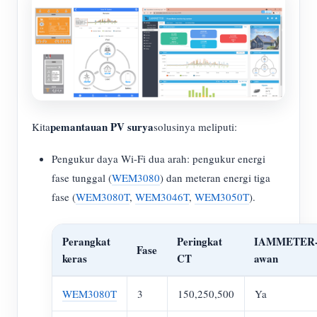
pemantauan PV surya
Kita
solusinya meliputi:
Pengukur daya Wi-Fi dua arah: pengukur energi
fase tunggal (
WEM3080
) dan meteran energi tiga
fase (
WEM3080T
,
WEM3046T
,
WEM3050T
).
Perangkat
Peringkat
IAMMETER
Fase
keras
CT
awan
WEM3080T
3
150,250,500
Ya