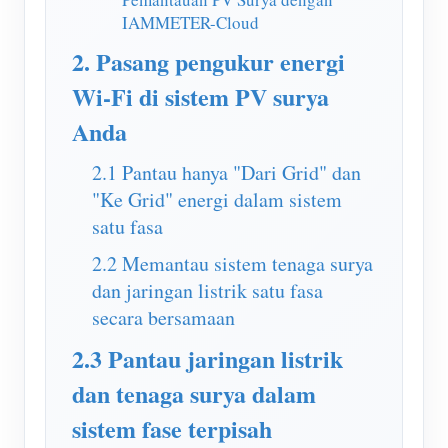
Simulator IAMMETER
IAMMETER-Cloud
Pengukur Virtual
2. Pasang pengukur energi
Sistem Peramalan dan Simulasi Energi
Wi-Fi di sistem PV surya
Aplikasi
Anda
Monitor Energi Sistem PV Surya
Toko
2.1 Pantau hanya "Dari Grid" dan
"Ke Grid" energi dalam sistem
Monitor Penggunaan Listrik
Sumber daya
satu fasa
Sistem Kontrol Pemanas PV
Mulai Cepat Produk
Masyarakat
2.2 Memantau sistem tenaga surya
Otomasi Rumah
dan jaringan listrik satu fasa
Dokumen
Pengembang
secara bersamaan
Pemantauan Energi Pabrik
Video Tutorial
Mengeksplorasi
Kontak
2.3 Pantau jaringan listrik
FAQ
Program Hadiah
Tentang kami
dan tenaga surya dalam
Berita
sistem fase terpisah
Blog