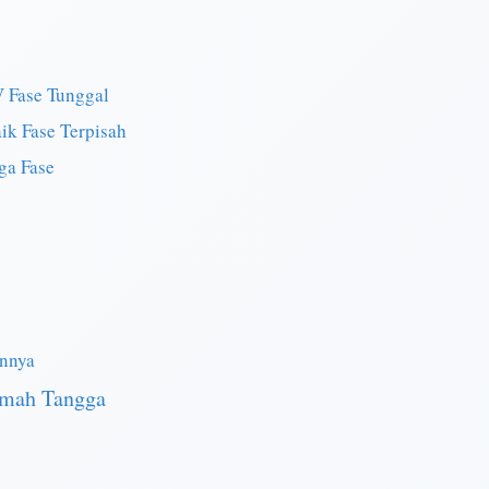
V Fase Tunggal
aik Fase Terpisah
ga Fase
innya
umah Tangga