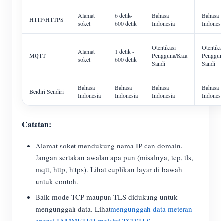
Alamat
6 detik-
Bahasa
Bahasa
HTTP/HTTPS
soket
600 detik
Indonesia
Indones
Otentikasi
Otentika
Alamat
1 detik -
MQTT
Pengguna/Kata
Penggun
soket
600 detik
Sandi
Sandi
Bahasa
Bahasa
Bahasa
Bahasa
Berdiri Sendiri
Indonesia
Indonesia
Indonesia
Indones
Catatan:
Alamat soket mendukung nama IP dan domain.
Jangan sertakan awalan apa pun (misalnya, tcp, tls,
mqtt, http, https). Lihat cuplikan layar di bawah
untuk contoh.
Baik mode TCP maupun TLS didukung untuk
mengunggah data. Lihat
mengunggah data meteran
energi IAMMETER melalui TCP/TLS
.