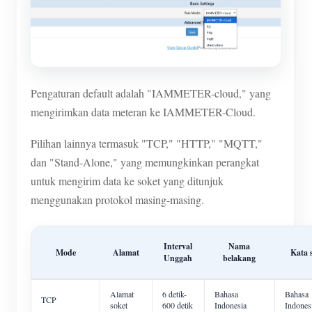
Pengaturan default adalah "IAMMETER-cloud," yang
mengirimkan data meteran ke IAMMETER-Cloud.
Pilihan lainnya termasuk "TCP," "HTTP," "MQTT,"
dan "Stand-Alone," yang memungkinkan perangkat
untuk mengirim data ke soket yang ditunjuk
menggunakan protokol masing-masing.
Interval
Nama
Mode
Alamat
Kata 
Unggah
belakang
Alamat
6 detik-
Bahasa
Bahasa
TCP
soket
600 detik
Indonesia
Indones