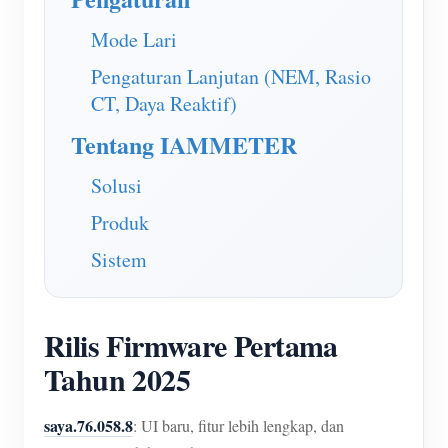
Simulator IAMMETER
Mode Lari
Pengukur Virtual
Pengaturan Lanjutan (NEM, Rasio
Sistem Peramalan dan Simulasi Energi
CT, Daya Reaktif)
Aplikasi
Tentang IAMMETER
Monitor Energi Sistem PV Surya
Toko
Solusi
Monitor Penggunaan Listrik
Sumber daya
Produk
Sistem Kontrol Pemanas PV
Mulai Cepat Produk
Masyarakat
Sistem
Otomasi Rumah
Dokumen
Pengembang
Pemantauan Energi Pabrik
Video Tutorial
Mengeksplorasi
Rilis Firmware Pertama
Kontak
FAQ
Tahun 2025
Program Hadiah
Tentang kami
Berita
saya.76.058.8
: UI baru, fitur lebih lengkap, dan
Blog