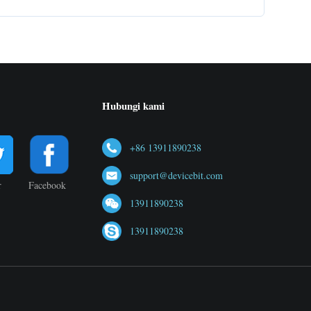
Hubungi kami
+86 13911890238
support@devicebit.com
r
Facebook
13911890238
13911890238