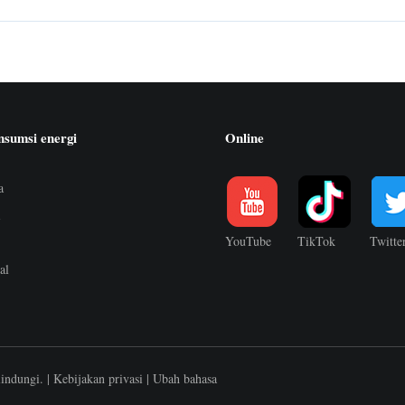
nsumsi energi
Online
a
i
YouTube
TikTok
Twitte
al
lindungi. |
Kebijakan privasi
|
Ubah bahasa