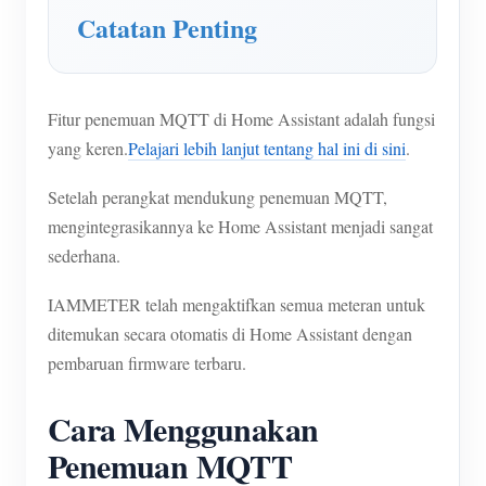
Simulator IAMMETER
Catatan Penting
Pengukur Virtual
Sistem Peramalan dan Simulasi Energi
Fitur penemuan MQTT di Home Assistant adalah fungsi
Aplikasi
yang keren.
Pelajari lebih lanjut tentang hal ini di sini
.
Monitor Energi Sistem PV Surya
Toko
Setelah perangkat mendukung penemuan MQTT,
Monitor Penggunaan Listrik
Sumber daya
mengintegrasikannya ke Home Assistant menjadi sangat
sederhana.
Sistem Kontrol Pemanas PV
Mulai Cepat Produk
Masyarakat
IAMMETER telah mengaktifkan semua meteran untuk
Otomasi Rumah
Dokumen
Pengembang
ditemukan secara otomatis di Home Assistant dengan
Pemantauan Energi Pabrik
Video Tutorial
Mengeksplorasi
pembaruan firmware terbaru.
Kontak
FAQ
Program Hadiah
Tentang kami
Cara Menggunakan
Berita
Penemuan MQTT
Blog