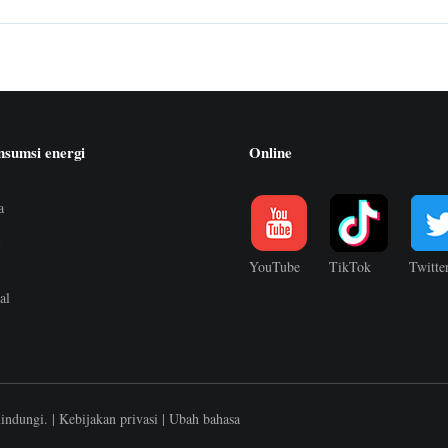
nsumsi energi
Online
a
i
YouTube
TikTok
Twitte
al
lindungi. |
Kebijakan privasi
|
Ubah bahasa