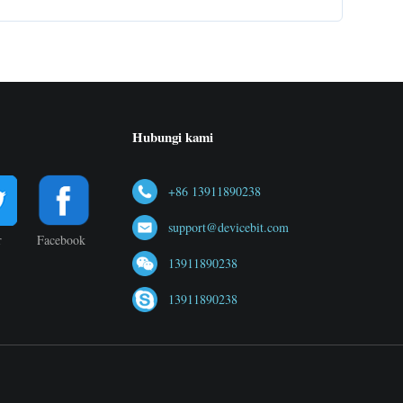
Hubungi kami
+86 13911890238
support@devicebit.com
r
Facebook
13911890238
13911890238