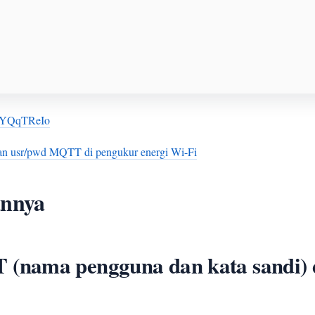
8VYQqTReIo
an usr/pwd MQTT di pengukur energi Wi-Fi
annya
(nama pengguna dan kata sandi) 