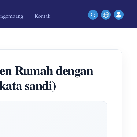
engembang
Kontak
sten Rumah dengan
ata sandi)