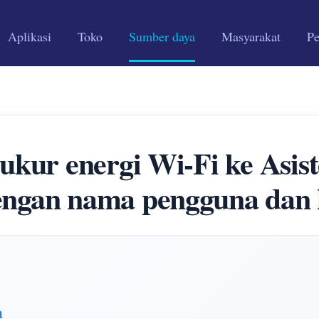
Aplikasi
Toko
Sumber daya
Masyarakat
P
gukur energi Wi-Fi ke Asi
gan nama pengguna dan k
a