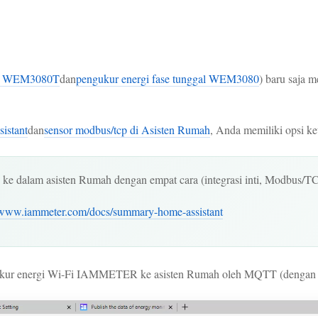
ase WEM3080T
dan
pengukur energi fase tunggal WEM3080
) baru saja 
stant
dan
sensor modbus/tcp di Asisten Rumah
, Anda memiliki opsi k
ke dalam asisten Rumah dengan empat cara (integrasi inti, Modbus
//www.iammeter.com/docs/summary-home-assistant
engukur energi Wi-Fi IAMMETER ke asisten Rumah oleh MQTT (dengan 