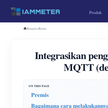
Produk
Rumah
>
Berita
Integrasikan pen
MQTT (den
Premis
Bagaimana cara melakukanny