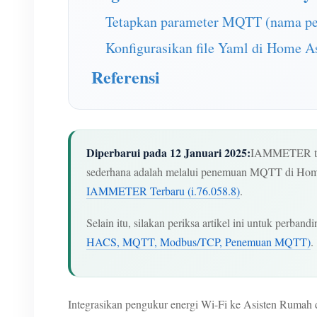
Tetapkan parameter MQTT (nama pe
Konfigurasikan file Yaml di Home As
Referensi
Diperbarui pada 12 Januari 2025:
IAMMETER teru
sederhana adalah melalui penemuan MQTT di Home As
IAMMETER Terbaru (i.76.058.8)
.
Selain itu, silakan periksa artikel ini untuk perbandi
HACS, MQTT, Modbus/TCP, Penemuan MQTT)
.
Integrasikan pengukur energi Wi-Fi ke Asisten Ruma