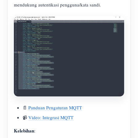
mendukung autentikasi pengguna/kata sandi.
📄
Panduan Pengaturan MQTT
📹
Video: Integrasi MQTT
Kelebihan
: