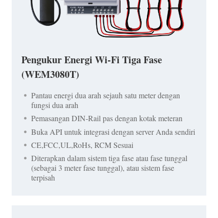
Pengukur Energi Wi-Fi Tiga Fase
(WEM3080T)
Pantau energi dua arah sejauh satu meter dengan
fungsi dua arah
Pemasangan DIN-Rail pas dengan kotak meteran
Buka API untuk integrasi dengan server Anda sendiri
CE,FCC,UL,RoHs, RCM Sesuai
Diterapkan dalam sistem tiga fase atau fase tunggal
(sebagai 3 meter fase tunggal), atau sistem fase
terpisah