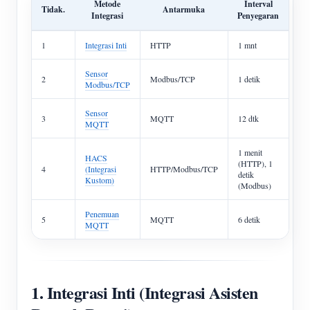
Metode
Interval
Tidak.
Antarmuka
Integrasi
Penyegaran
1
Integrasi Inti
HTTP
1 mnt
Sensor
2
Modbus/TCP
1 detik
Modbus/TCP
Sensor
3
MQTT
12 dtk
MQTT
1 menit
HACS
(HTTP), 1
4
(Integrasi
HTTP/Modbus/TCP
detik
Kustom)
(Modbus)
Penemuan
5
MQTT
6 detik
MQTT
1. Integrasi Inti (Integrasi Asisten