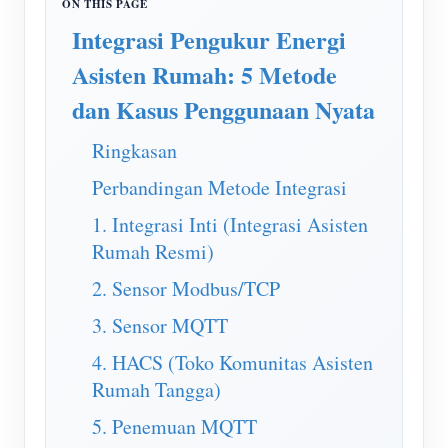
Simulator IAMMETER
Integrasi Pengukur Energi
Pengukur Virtual
Asisten Rumah: 5 Metode
Sistem Peramalan dan Simulasi Energi
dan Kasus Penggunaan Nyata
Aplikasi
Ringkasan
Monitor Energi Sistem PV Surya
Toko
Perbandingan Metode Integrasi
Monitor Penggunaan Listrik
Sumber daya
1. Integrasi Inti (Integrasi Asisten
Sistem Kontrol Pemanas PV
Rumah Resmi)
Mulai Cepat Produk
Masyarakat
Otomasi Rumah
2. Sensor Modbus/TCP
Dokumen
Pengembang
Pemantauan Energi Pabrik
3. Sensor MQTT
Video Tutorial
Mengeksplorasi
Kontak
4. HACS (Toko Komunitas Asisten
FAQ
Program Hadiah
Tentang kami
Rumah Tangga)
Berita
5. Penemuan MQTT
Blog