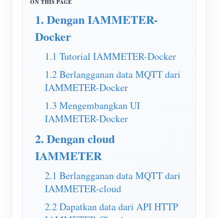
Simulator IAMMETER
1. Dengan IAMMETER-
Pengukur Virtual
Docker
Sistem Peramalan dan Simulasi Energi
1.1 Tutorial IAMMETER-Docker
Aplikasi
1.2 Berlangganan data MQTT dari
Monitor Energi Sistem PV Surya
Toko
IAMMETER-Docker
Monitor Penggunaan Listrik
Sumber daya
1.3 Mengembangkan UI
IAMMETER-Docker
Sistem Kontrol Pemanas PV
Mulai Cepat Produk
Masyarakat
2. Dengan cloud
Otomasi Rumah
Dokumen
Pengembang
IAMMETER
Pemantauan Energi Pabrik
Video Tutorial
Mengeksplorasi
Kontak
2.1 Berlangganan data MQTT dari
FAQ
Program Hadiah
Tentang kami
IAMMETER-cloud
Berita
2.2 Dapatkan data dari API HTTP
Blog