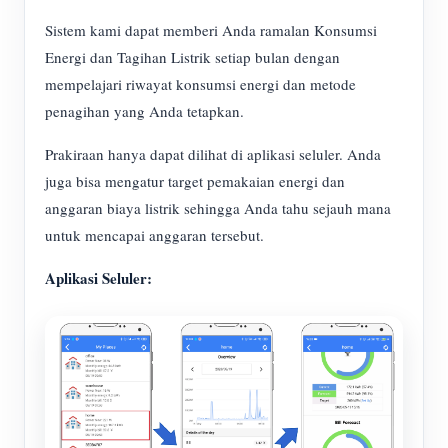
Simulator IAMMETER
Sistem kami dapat memberi Anda ramalan Konsumsi
Pengukur Virtual
Energi dan Tagihan Listrik setiap bulan dengan
Sistem Peramalan dan Simulasi Energi
mempelajari riwayat konsumsi energi dan metode
penagihan yang Anda tetapkan.
Aplikasi
Prakiraan hanya dapat dilihat di aplikasi seluler. Anda
Monitor Energi Sistem PV Surya
Toko
juga bisa mengatur target pemakaian energi dan
Monitor Penggunaan Listrik
Sumber daya
anggaran biaya listrik sehingga Anda tahu sejauh mana
untuk mencapai anggaran tersebut.
Sistem Kontrol Pemanas PV
Mulai Cepat Produk
Masyarakat
Aplikasi Seluler:
Otomasi Rumah
Dokumen
Pengembang
Pemantauan Energi Pabrik
Video Tutorial
Mengeksplorasi
Kontak
FAQ
Program Hadiah
Tentang kami
Berita
Blog