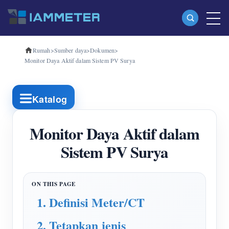
Rumah
>
Sumber daya
>
Dokumen
>
Produk
Monitor Daya Aktif dalam Sistem PV Surya
Pengukur Energi Wi-Fi Fase Tunggal (WEM3080)
Pengukur Energi Wi-Fi Tiga Fase (WEM3080T)
Katalog
Pengukur Energi Wi-Fi Tiga Fase (WEM3046T)
Monitor Daya Aktif dalam
Pengukur Energi Wi-Fi Tiga Fase (WEM3050T)
Sistem PV Surya
Pengontrol Daya WiFi
IAMMETER Awan Pro
Layanan hosting mandiri
1. Definisi Meter/CT
Pengisi Daya EV
2. Tetapkan jenis