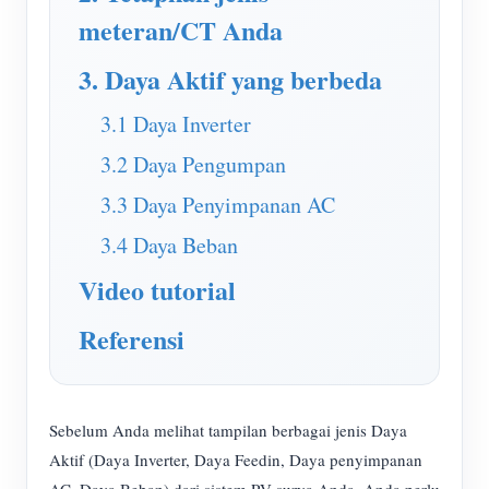
Simulator IAMMETER
meteran/CT Anda
Pengukur Virtual
3. Daya Aktif yang berbeda
Sistem Peramalan dan Simulasi Energi
3.1 Daya Inverter
Aplikasi
3.2 Daya Pengumpan
Monitor Energi Sistem PV Surya
Toko
3.3 Daya Penyimpanan AC
Monitor Penggunaan Listrik
Sumber daya
3.4 Daya Beban
Sistem Kontrol Pemanas PV
Mulai Cepat Produk
Masyarakat
Video tutorial
Otomasi Rumah
Dokumen
Pengembang
Referensi
Pemantauan Energi Pabrik
Video Tutorial
Mengeksplorasi
Kontak
FAQ
Program Hadiah
Tentang kami
Sebelum Anda melihat tampilan berbagai jenis Daya
Berita
Aktif (Daya Inverter, Daya Feedin, Daya penyimpanan
Blog