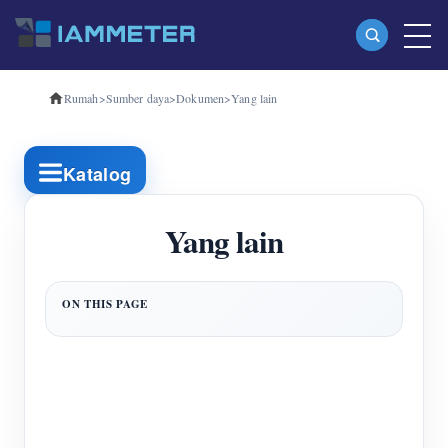
Rumah
>
Sumber daya
>
Dokumen
>
Yang lain
Produk
Pengukur Energi Wi-Fi Fase Tunggal (WEM3080)
Katalog
Pengukur Energi Wi-Fi Tiga Fase (WEM3080T)
Pengukur Energi Wi-Fi Tiga Fase (WEM3046T)
Yang lain
Pengukur Energi Wi-Fi Tiga Fase (WEM3050T)
Pengontrol Daya WiFi
IAMMETER Awan Pro
Layanan hosting mandiri
Pengisi Daya EV