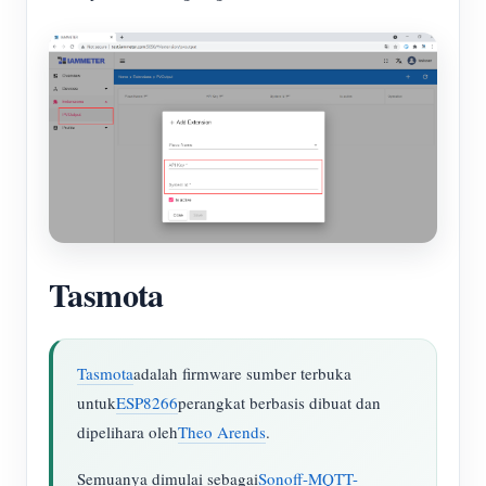
Tasmota
Tasmota
adalah firmware sumber terbuka
untuk
ESP8266
perangkat berbasis dibuat dan
dipelihara oleh
Theo Arends
.
Semuanya dimulai sebagai
Sonoff-MQTT-