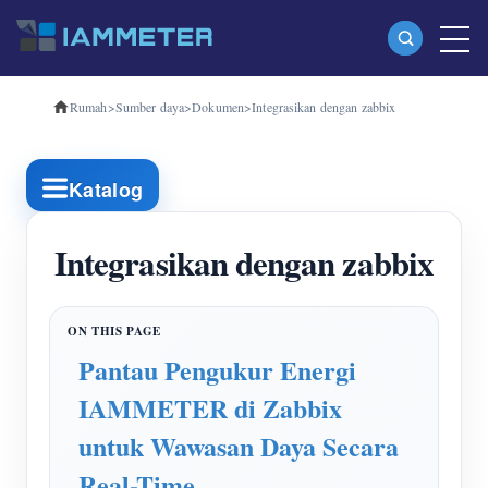
Rumah
>
Sumber daya
>
Dokumen
>
Integrasikan dengan zabbix
Produk
Pengukur Energi Wi-Fi Fase Tunggal (WEM3080)
Katalog
Pengukur Energi Wi-Fi Tiga Fase (WEM3080T)
Pengukur Energi Wi-Fi Tiga Fase (WEM3046T)
Integrasikan dengan zabbix
Pengukur Energi Wi-Fi Tiga Fase (WEM3050T)
Pengontrol Daya WiFi
Pantau Pengukur Energi
IAMMETER Awan Pro
IAMMETER di Zabbix
Layanan hosting mandiri
untuk Wawasan Daya Secara
Pengisi Daya EV
Real-Time