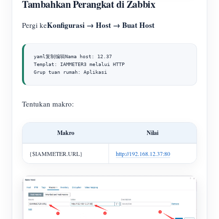
Tambahkan Perangkat di Zabbix
Konfigurasi → Host → Buat Host
Pergi ke
yaml复制编辑Nama host: 12.37

Templat: IAMMETER3 melalui HTTP

Grup tuan rumah: Aplikasi
Tentukan makro:
Makro
Nilai
{$IAMMETER.URL}
http://192.168.12.37:80