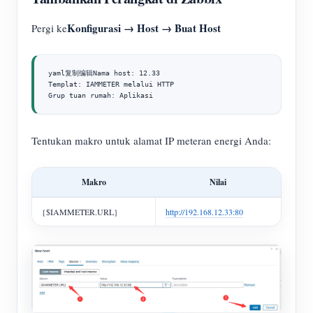
Konfigurasi → Host → Buat Host
Pergi ke
yaml复制编辑Nama host: 12.33

Templat: IAMMETER melalui HTTP

Grup tuan rumah: Aplikasi
Tentukan makro untuk alamat IP meteran energi Anda:
Makro
Nilai
{$IAMMETER.URL}
http://192.168.12.33:80