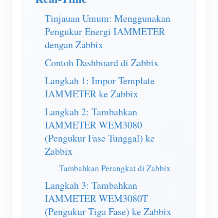
Simulator IAMMETER
Tinjauan Umum: Menggunakan
Pengukur Virtual
Pengukur Energi IAMMETER
Sistem Peramalan dan Simulasi Energi
dengan Zabbix
Aplikasi
Contoh Dashboard di Zabbix
Langkah 1: Impor Template
Monitor Energi Sistem PV Surya
Toko
IAMMETER ke Zabbix
Monitor Penggunaan Listrik
Sumber daya
Langkah 2: Tambahkan
Sistem Kontrol Pemanas PV
Mulai Cepat Produk
Masyarakat
IAMMETER WEM3080
(Pengukur Fase Tunggal) ke
Otomasi Rumah
Dokumen
Pengembang
Zabbix
Pemantauan Energi Pabrik
Video Tutorial
Mengeksplorasi
Kontak
Tambahkan Perangkat di Zabbix
FAQ
Program Hadiah
Langkah 3: Tambahkan
Tentang kami
Berita
IAMMETER WEM3080T
(Pengukur Tiga Fase) ke Zabbix
Blog