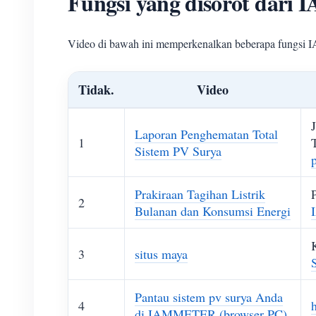
Fungsi yang disorot dar
Video di bawah ini memperkenalkan beberapa fungsi
Tidak.
Video
Laporan Penghematan Total
1
Sistem PV Surya
Prakiraan Tagihan Listrik
2
Bulanan dan Konsumsi Energi
3
situs maya
Pantau sistem pv surya Anda
4
di IAMMETER (browser PC)