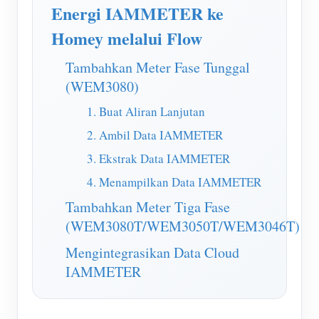
Simulator IAMMETER
Energi IAMMETER ke
Pengukur Virtual
Homey melalui Flow
Sistem Peramalan dan Simulasi Energi
Tambahkan Meter Fase Tunggal
(WEM3080)
Aplikasi
1. Buat Aliran Lanjutan
Monitor Energi Sistem PV Surya
Toko
2. Ambil Data IAMMETER
Monitor Penggunaan Listrik
Sumber daya
3. Ekstrak Data IAMMETER
Sistem Kontrol Pemanas PV
Mulai Cepat Produk
Masyarakat
4. Menampilkan Data IAMMETER
Otomasi Rumah
Tambahkan Meter Tiga Fase
Dokumen
Pengembang
(WEM3080T/WEM3050T/WEM3046T)
Pemantauan Energi Pabrik
Video Tutorial
Mengeksplorasi
Kontak
Mengintegrasikan Data Cloud
FAQ
Program Hadiah
Tentang kami
IAMMETER
Berita
Blog