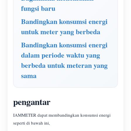
Simulator IAMMETER
fungsi baru
Pengukur Virtual
Bandingkan konsumsi energi
Sistem Peramalan dan Simulasi Energi
untuk meter yang berbeda
Aplikasi
Bandingkan konsumsi energi
Monitor Energi Sistem PV Surya
Toko
dalam periode waktu yang
Monitor Penggunaan Listrik
Sumber daya
berbeda untuk meteran yang
Sistem Kontrol Pemanas PV
Mulai Cepat Produk
sama
Masyarakat
Otomasi Rumah
Dokumen
Pengembang
Pemantauan Energi Pabrik
Video Tutorial
Mengeksplorasi
Kontak
pengantar
FAQ
Program Hadiah
Tentang kami
IAMMETER dapat membandingkan konsumsi energi
Berita
seperti di bawah ini,
Blog